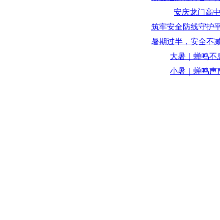
安庆龙门高
筑牢安全防线守护平
暑期过半，安全不减半
大暑｜蝉鸣不
小暑｜蝉鸣声