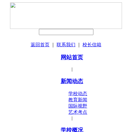
返回首页
｜
联系我们
｜
校长信箱
网站首页
|
新闻动态
学校动态
教育新闻
国际视野
艺术考点
|
学校概况