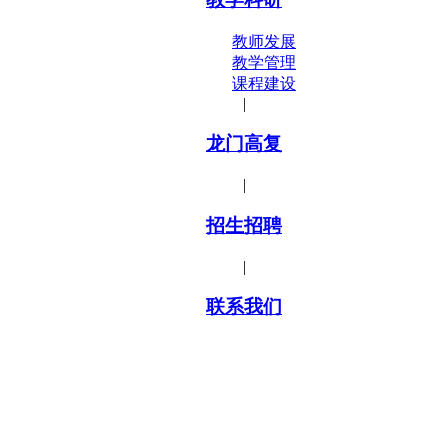
教师发展
教学管理
课程建设
|
龙门高复
|
招生招聘
|
联系我们